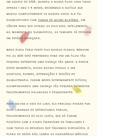
Em agosto de 2024, quando a nossa filha Luna tinha
apenas 1 ano e 4 meses, recebemos a notícia que
mudou completamente as nossas vidas: ela foi
diagnosticada com
Tumor de Wilms bilateral
, um
câncer raro que atingiu os dois rins. Infelizmente,
no momento do diagnóstico, os tumores já estavam
em estágio avançado.
Nada disso fazia parte dos nossos planos. Nenhum
pai ou mãe está preparado para ver um filho tão
pequeno enfrentar uma doença tão grave. A partir
desse momento, nossa rotina passou a ser
hospitais, exames, internações e sessões de
quimioterapia. Foram meses extremamente difíceis,
acompanhando uma criança tão pequena enfrentar
procedimentos dolorosos e desgastantes.
Para salvar a vida da Luna, ela precisou passar por
duas cirurgias de nefrectomia parcial,
procedimentos de alto custo, que só foram
possíveis com a ajuda financeira de familiares e
com todos os recursos que tínhamos disponíveis. O
plano de saúde não cobriu os honorários médicos