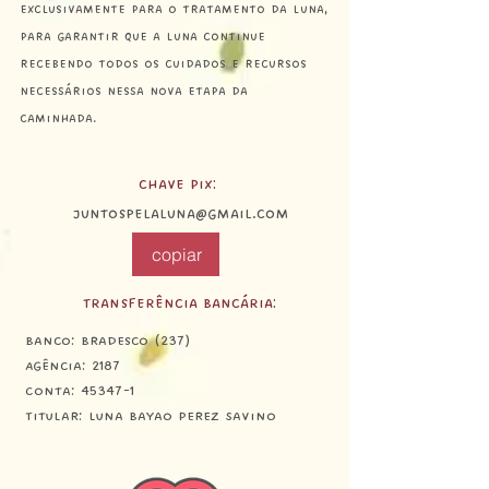
exclusivamente para o tratamento da Luna,
para garantir que a Luna continue
recebendo todos os cuidados e recursos
necessários nessa nova etapa da
caminhada.
chave Pix:
juntospelaluna@gmail.com
copiar
Transferência Bancária:
Banco: Bradesco (237)
Agência: 2187
Conta: 45347-1
Titular: Luna Bayao Perez Savino