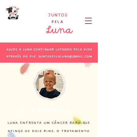
JUNTOS
PELA
Vaquinha
Luna
Solidária
Ajude a Luna continuar lutando pela vida
através do Pix:
juntospelaluna@gmail.com
A CAmpanha
Luna enfrenta um câncer raro que
atinge os dois rins. O tratamento