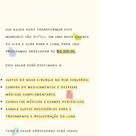
Como doar?
Sua ajuda pode transformar este
momento tão difícil em uma nova chance
de vida e cura para a Luna, para isso
precisamos arrecadar R$
150.000,00.
Esse valor será destinado a:
Custos da nova cirurgia no rim esquerdo;
Compra de medicamentos e despesas
médicas complementares;
consultas Médicas e Exames Periódicos;
Demais custos necessários para o
tratamento e recuperação da Luna
.
Todo o valor arrecadado será usado