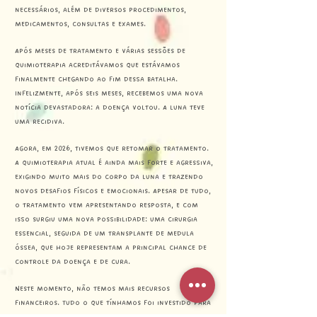
necessários, além de diversos procedimentos,
medicamentos, consultas e exames.
Após meses de tratamento e várias sessões de
quimioterapia acreditávamos que estávamos
finalmente chegando ao fim dessa batalha.
Infelizmente, após seis meses, recebemos uma nova
notícia devastadora: a doença voltou. A Luna teve
uma recidiva.
Agora, em 2026, tivemos que retomar o tratamento.
A quimioterapia atual é ainda mais forte e agressiva,
exigindo muito mais do corpo da Luna e trazendo
novos desafios físicos e emocionais. Apesar de tudo,
o tratamento vem apresentando resposta, e com
isso surgiu uma nova possibilidade: uma cirurgia
essencial, seguida de um transplante de medula
óssea, que hoje representam a principal chance de
controle da doença e de cura.
Neste momento, não temos mais recursos
financeiros. Tudo o que tínhamos foi investido para